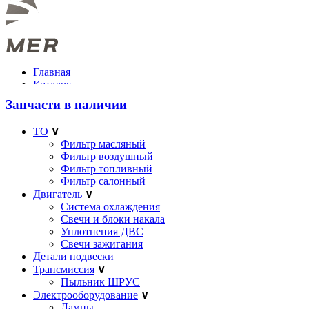
Главная
Каталог
Акции
Запчасти в наличии
Bardahl
О компании
ТО
∨
Корпоративным клиентам
Фильтр масляный
Новости
Фильтр воздушный
B-in
Фильтр топливный
Отзывы
Фильтр салонный
Контакты
Двигатель
∨
Система охлаждения
8 (3412)
24–27–42
+7(950)824-27-42
г.Ижевск, ул.Ленина, 182
Свечи и блоки накала
ЗАПЧАСТИ ДЛЯ BMW. ОФИЦИАЛЬНЫЙ ДИЛЕР
Уплотнения ДВС
BARDAHL ПО УДМУРТИИ
Свечи зажигания
РЕЖИМ РАБОТЫ
ПН-ПТ 9:00 - 19:00
СБ 10:00-16:00
ВС
Детали подвески
Выходной
Трансмиссия
∨
Пыльник ШРУС
ЗАКАЗАТЬ ЗВОНОК
Электрооборудование
∨
Лампы