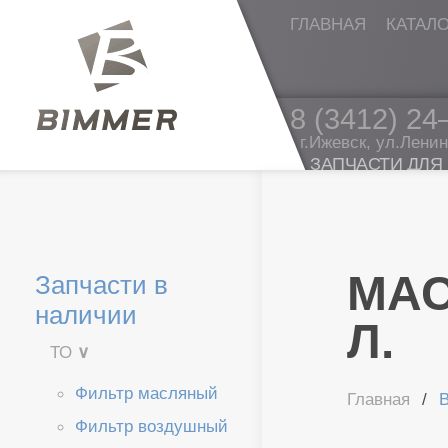
ГЛАВНАЯ
КАТАЛ
8 (3412)
24
г.Ижевск, ул.Ленин
ЗАПЧАСТИ ДЛЯ
ДИЛЕР BARDAH
МАС
Запчасти в
наличии
Л.
ТО
∨
Фильтр масляный
Главная
B
Фильтр воздушный