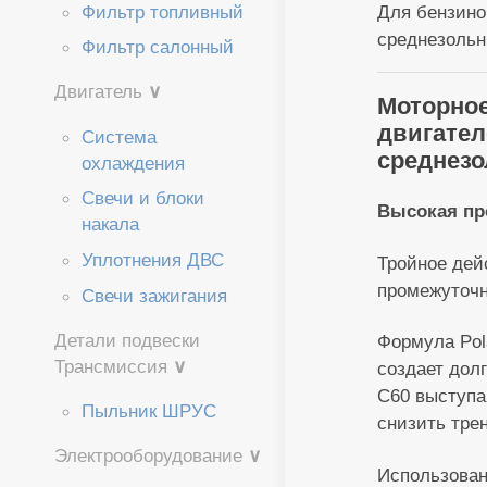
Фильтр топливный
Для бензино
среднезольн
Фильтр салонный
Двигатель
∨
Моторное
двигател
Система
среднезо
охлаждения
Свечи и блоки
Высокая пр
накала
Уплотнения ДВС
Тройное дей
промежуточн
Свечи зажигания
Детали подвески
Формула Pol
Трансмиссия
∨
создает дол
C60 выступа
Пыльник ШРУС
снизить тре
Электрооборудование
∨
Использовани