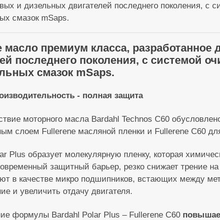
вых и дизельных двигателей последнего поколения, с 
ых смазок mSaps.
 масло премиум класса, разработанное
ей последнего поколения, с системой о
льных смазок mSaps.
оизводительность - полная защита
ствие моторного масла
Bardahl Technos C60
обусловлено
ым слоем Fullerene масляной пленки и Fullerene C60 д
ar Plus образует молекулярную пленку, которая химиче
говременный защитный барьер, резко снижает трение на 
ют в качестве микро подшипников, встающих между ме
ние и увеличить отдачу двигателя.
е формулы Bardahl Polar Plus – Fullerene C60
повышает