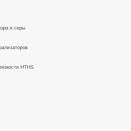
ора и серы
рализаторов
 вязкости HTHS