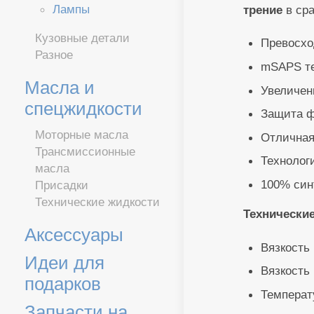
Лампы
трение
в ср
Кузовные детали
Превосхо
Разное
mSAPS те
Масла и
Увеличен
спецжидкости
Защита ф
Моторные масла
Отличная
Трансмиссионные
Технолог
масла
100% син
Присадки
Технические жидкости
Технические
Аксессуары
Вязкость 
Идеи для
Вязкость 
подарков
Температ
Запчасти на