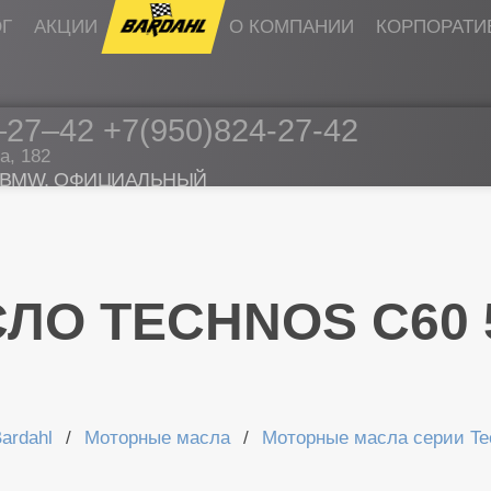
ОГ
АКЦИИ
BARDAHL
О КОМПАНИИ
КОРПОРАТИ
–27–42
+7(950)824-27-42
а, 182
 BMW. ОФИЦИАЛЬНЫЙ
L ПО УДМУРТИИ
РЕЖИМ РАБОТ
ЛО TECHNOS C60 
ardahl
Моторные масла
Моторные масла серии Te