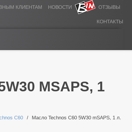
ВНЫМ КЛИЕНТАМ
НОВОСТИ
B-IN
ОТЗЫВЫ
КОНТАКТЫ
Ы
ПН-ПТ 9:00 - 19:00
СБ 10:00-16:00
ВС Выходной
5W30 MSAPS, 1
ЗАКАЗАТЬ ЗВОНОК
chnos C60
Масло Technos C60 5W30 mSAPS, 1 л.